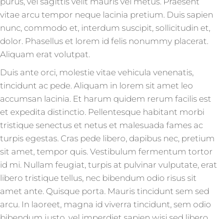
purus, vel sagittis velit mauris vel metus. Praesent
vitae arcu tempor neque lacinia pretium. Duis sapien
nunc, commodo et, interdum suscipit, sollicitudin et,
dolor. Phasellus et lorem id felis nonummy placerat.
Aliquam erat volutpat.
Duis ante orci, molestie vitae vehicula venenatis,
tincidunt ac pede. Aliquam in lorem sit amet leo
accumsan lacinia. Et harum quidem rerum facilis est
et expedita distinctio. Pellentesque habitant morbi
tristique senectus et netus et malesuada fames ac
turpis egestas. Cras pede libero, dapibus nec, pretium
sit amet, tempor quis. Vestibulum fermentum tortor
id mi. Nullam feugiat, turpis at pulvinar vulputate, erat
libero tristique tellus, nec bibendum odio risus sit
amet ante. Quisque porta. Mauris tincidunt sem sed
arcu. In laoreet, magna id viverra tincidunt, sem odio
bibendum justo, vel imperdiet sapien wisi sed libero.