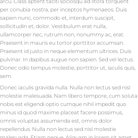
arcu. Class aptent taciti sociosqu ad litora torquent
per conubia nostra, per inceptos hymenaeos. Duis
sapien nunc, commodo et, interdum suscipit,
sollicitudin et, dolor. Vestibulum erat nulla,
ullamcorper nec, rutrum non, nonummy ac, erat.
Praesent in mauris eu tortor porttitor accumsan.
Praesent id justo in neque elementum ultrices. Duis
pulvinar. In dapibus augue non sapien. Sed vel lectus.
Donec odio tempus molestie, porttitor ut, iaculis quis,
sem.
Donec iaculis gravida nulla. Nulla non lectus sed nisl
molestie malesuada. Nam libero tempore, cum soluta
nobis est eligendi optio cumque nihil impedit quo
minus id quod maxime placeat facere possimus,
omnis voluptas assumenda est, omnis dolor
repellendus. Nulla non lectus sed nisl molestie
malesuada. Etiam neque. Aliquam in lorem sit amet